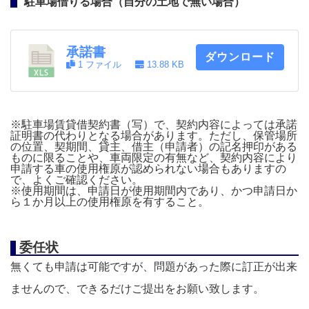
駐車場借りる場合（自分の土地で無い場合）
承諾書
ダウンロード
1 ファイル
13.88 KB
※駐車場賃貸借契約書（写）で、契約内容によっては承諾
証明書の代わりとなる場合があります。ただし、保管場所
の位置、契期間、貸主、借主（申請者）の記名押印がある
ものに限ることや、車両限定の有無など、契約内容により
申請する車の使用権原が認められない場合もありますの
で、よくご確認ください。
※使用期間は、申請日が使用期間内であり、かつ申請日か
ら１か月以上の使用権原を有すること。
委任状
無くても申請は可能ですが、問題があった際に訂正が出来
ませんので、できるだけご提出をお願い致します。