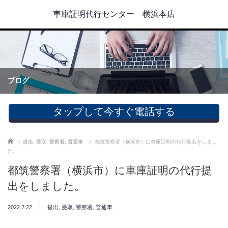
車庫証明代行センター 横浜本店
ブログ
タップして今すぐ電話する
ホーム
提出
,
受取
,
警察署
,
普通車
都筑警察署（横浜市）に車庫証明の代行提出をしまし
た。
都筑警察署（横浜市）に車庫証明の代行提
出をしました。
2022.2.22
提出
,
受取
,
警察署
,
普通車