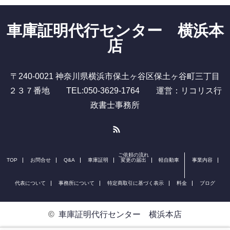
車庫証明代行センター 横浜本
店
〒240-0021 神奈川県横浜市保土ヶ谷区保土ヶ谷町三丁目
２３７番地 TEL:050-3629-1764 運営：リコリス行
政書士事務所
RSS
ご依頼の流れ
TOP
お問合せ
Q&A
車庫証明
変更の届出
軽自動車
事業内容
代表について
事務所について
特定商取引に基づく表示
料金
ブログ
©
車庫証明代行センター 横浜本店