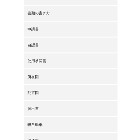
書類の書き方
申請書
自認書
使用承諾書
所在図
配置図
届出書
軽自動車