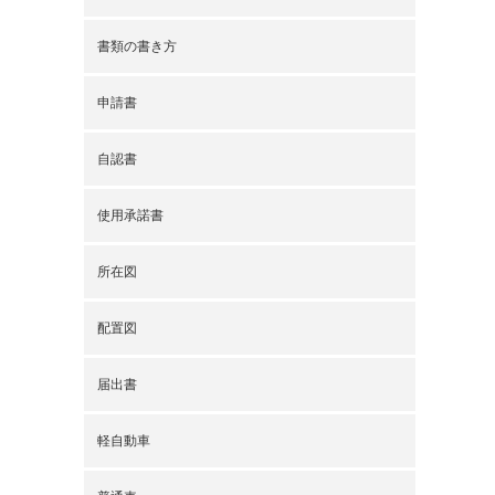
書類の書き方
申請書
自認書
使用承諾書
所在図
配置図
届出書
軽自動車